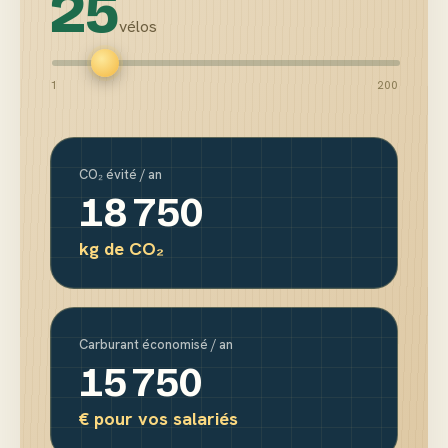
25
vélos
1
200
CO₂ évité / an
18 750
kg de CO₂
Carburant économisé / an
15 750
€ pour vos salariés