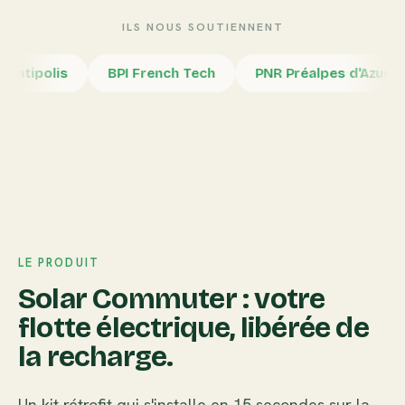
ILS NOUS SOUTIENNENT
lis
BPI French Tech
PNR Préalpes d'Azur
Rég
LE PRODUIT
Solar Commuter : votre
flotte électrique, libérée de
la recharge.
Un kit rétrofit qui s'installe en 15 secondes sur la