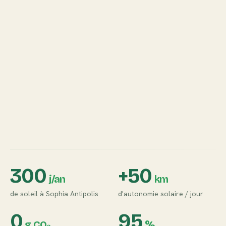
300
+
50
j/an
km
de soleil à Sophia Antipolis
d'autonomie solaire / jour
0
95
g CO₂
%